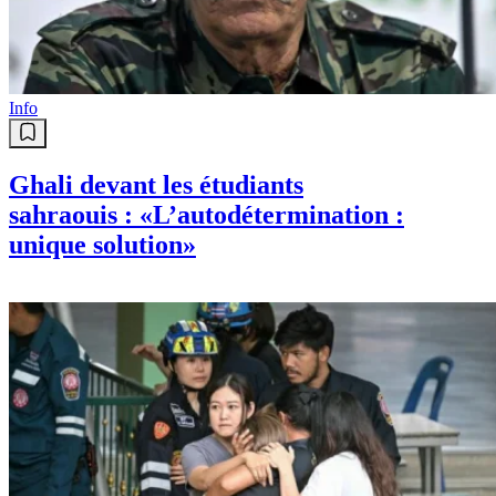
Info
Ghali devant les étudiants
sahraouis : «L’autodétermination :
unique solution»