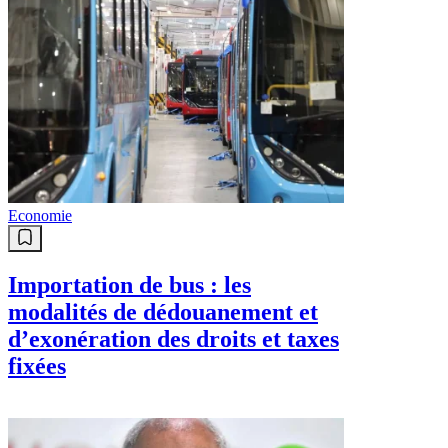
Economie
Importation de bus : les
modalités de dédouanement et
d’exonération des droits et taxes
fixées