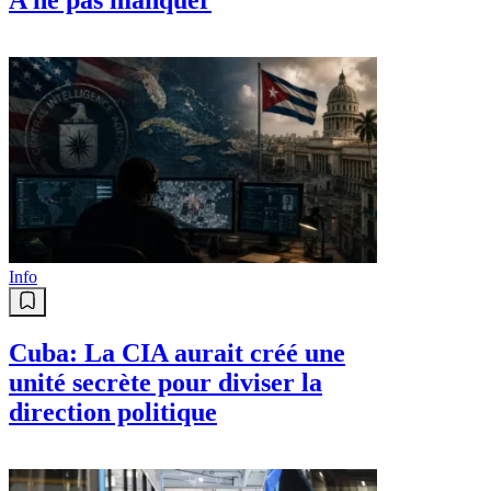
Info
Cuba: La CIA aurait créé une
unité secrète pour diviser la
direction politique