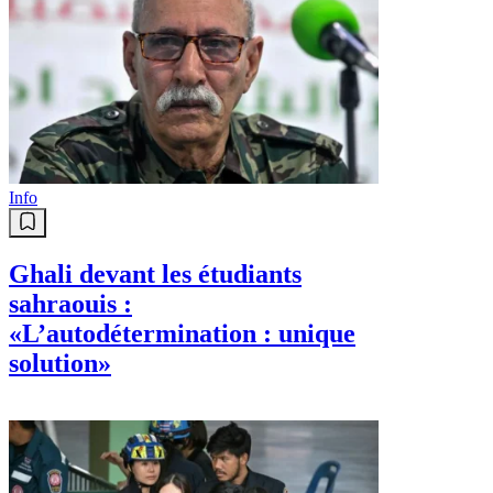
Info
Ghali devant les étudiants
sahraouis :
«L’autodétermination : unique
solution»