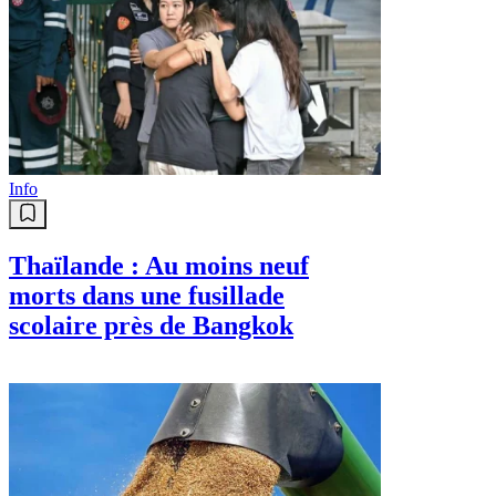
Info
Thaïlande : Au moins neuf
morts dans une fusillade
scolaire près de Bangkok