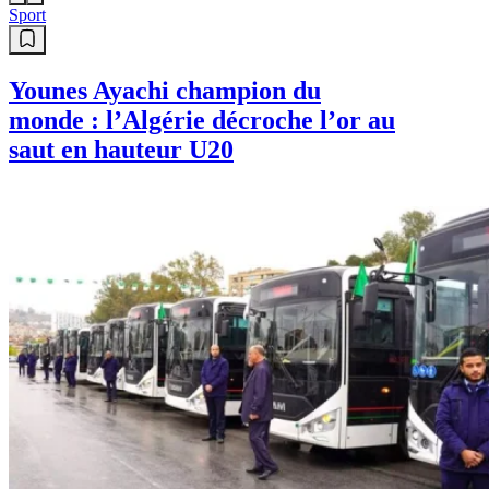
Sport
Younes Ayachi champion du
monde : l’Algérie décroche l’or au
saut en hauteur U20