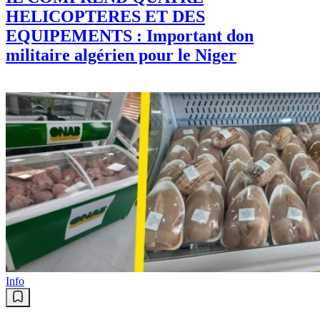
IL COMPREND QUATRE
HELICOPTERES ET DES
EQUIPEMENTS : Important don
militaire algérien pour le Niger
Info