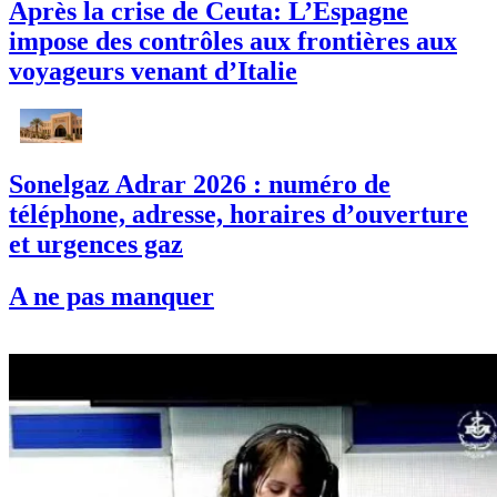
Après la crise de Ceuta: L’Espagne
impose des contrôles aux frontières aux
voyageurs venant d’Italie
Sonelgaz Adrar 2026 : numéro de
téléphone, adresse, horaires d’ouverture
et urgences gaz
A ne pas manquer