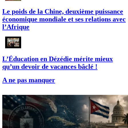
Le poids de la Chine, deuxième puissance
économique mondiale et ses relations avec
l’Afrique
L’Éducation en Dézédie mérite mieux
qu’un devoir de vacances bâclé !
A ne pas manquer