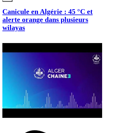
Canicule en Algérie : 45 °C et
alerte orange dans plusieurs
wilayas