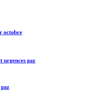
ur octobre
t urgences gaz
 gaz