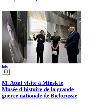
Info
M. Attaf visite à Minsk le
Musée d'histoire de la grande
guerre nationale de Biélorussie