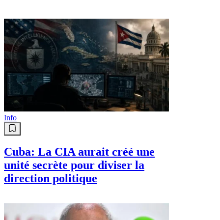
Info
Cuba: La CIA aurait créé une
unité secrète pour diviser la
direction politique