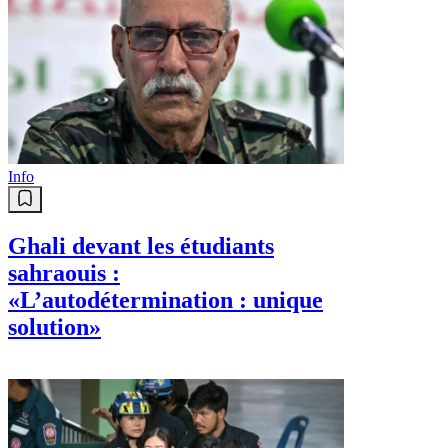
Info
Ghali devant les étudiants
sahraouis :
«L’autodétermination : unique
solution»