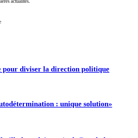
ières actualités.
e
pour diviser la direction politique
autodétermination : unique solution»