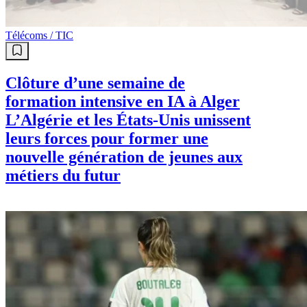
Télécoms / TIC
Clôture d’une semaine de
formation intensive en IA à Alger
L’Algérie et les États-Unis unissent
leurs forces pour former une
nouvelle génération de jeunes aux
métiers du futur