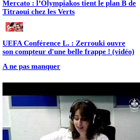
Mercato : l’Olympiakos tient le plan B de
Titraoui chez les Verts
UEFA Conférence L. : Zerrouki ouvre
son compteur d'une belle frappe ! (vidéo)
A ne pas manquer