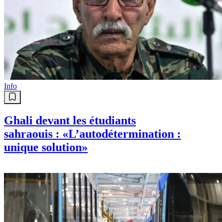
Info
Ghali devant les étudiants
sahraouis : «L’autodétermination :
unique solution»