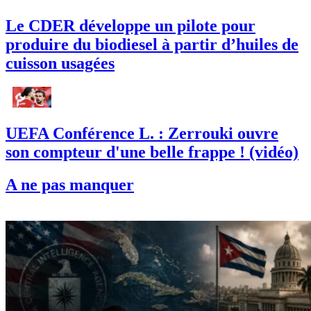
Le CDER développe un pilote pour
produire du biodiesel à partir d’huiles de
cuisson usagées
UEFA Conférence L. : Zerrouki ouvre
son compteur d'une belle frappe ! (vidéo)
A ne pas manquer