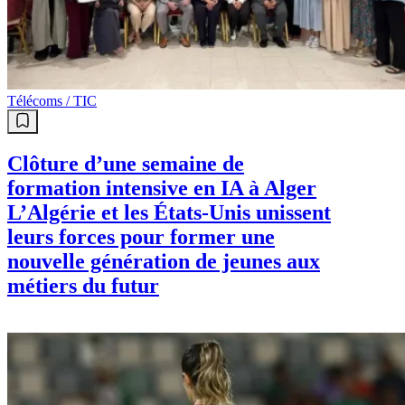
Télécoms / TIC
Clôture d’une semaine de
formation intensive en IA à Alger
L’Algérie et les États-Unis unissent
leurs forces pour former une
nouvelle génération de jeunes aux
métiers du futur