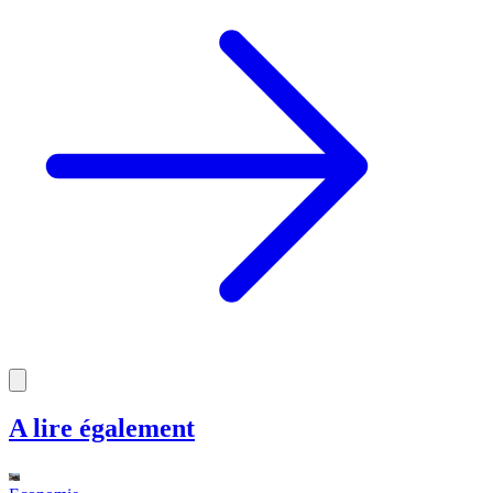
Fibladi +
Sport
Tom Saintfiet : biographie
complète, parcours, palmarès et
carrière d’entraîneur
Voir tout