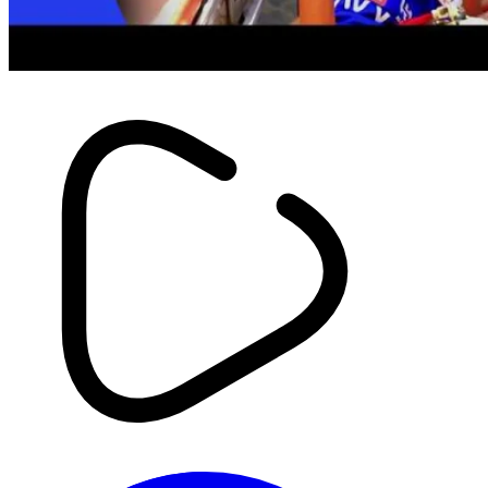
Economie
Annaba : Yahia Bachir inspecte
Ferrovial, Cital et le complexe
d’El Hadjar