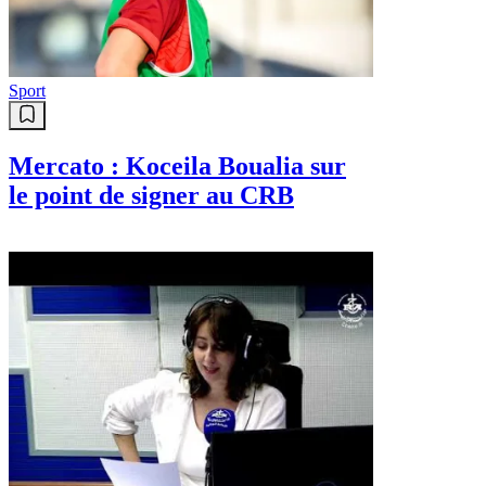
Sport
Mercato : Koceila Boualia sur
le point de signer au CRB