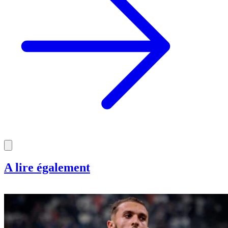
rencontre les députés de l’APN
Info
Poulet congelé : une opération
nationale pour faire baisser les