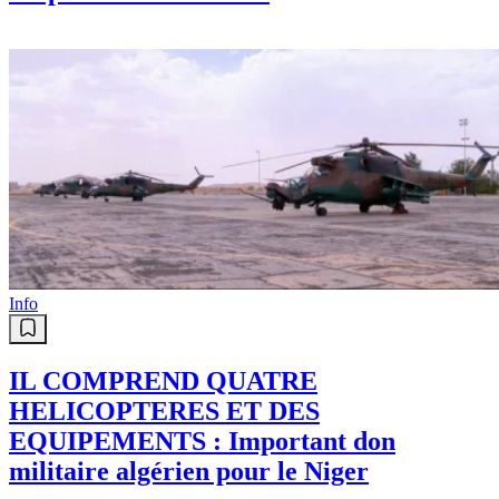
Algérie-Niger : 4 hélicoptères
militaires et un nouvel élan à la
coopération de défense
Info
IL COMPREND QUATRE
HELICOPTERES ET DES