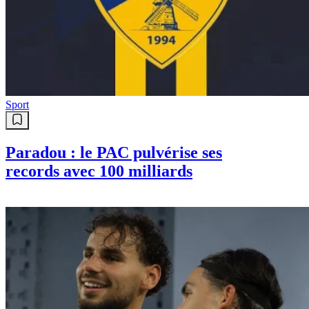
Sport
Ghedjemis : Frosinone réclame
20M€, ce club ne lâche pas