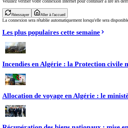
Veuillez vérifier votre connexion Internet pour continuer à lire les dern
Réessayer
Aller à l'accueil
La connexion sera rétablie automatiquement lorsqu'elle sera disponibl
Les plus populaires cette semaine
Incendies en Algérie : la Protection civile 
Allocation de voyage en Algérie : le mini
Récupération des biens nationaux : mise en 