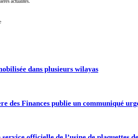
ières actualités.
e
mobilisée dans plusieurs wilayas
stère des Finances publie un communiqué urg
service officielle de l’usine de plaquettes d