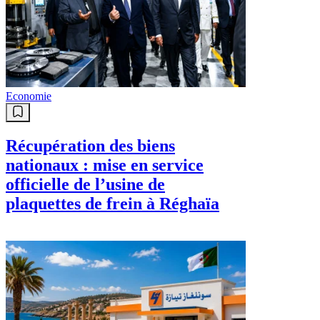
Economie
Récupération des biens
nationaux : mise en service
officielle de l’usine de
plaquettes de frein à Réghaïa