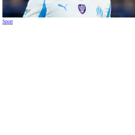
Sport
Gouiri : Sortie énigmatique, des
intérêts et Turquie et en Italie