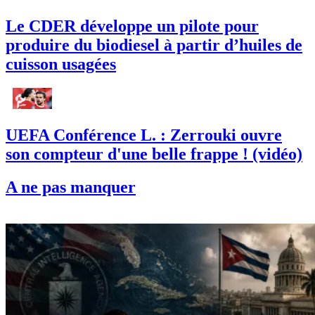
Le CDER développe un pilote pour
produire du biodiesel à partir d’huiles de
cuisson usagées
UEFA Conférence L. : Zerrouki ouvre
son compteur d'une belle frappe ! (vidéo)
A ne pas manquer