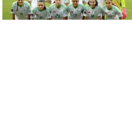
Sport
CAN féminine 2026 : où regarder
Côte d’Ivoire – Algérie en direct ?