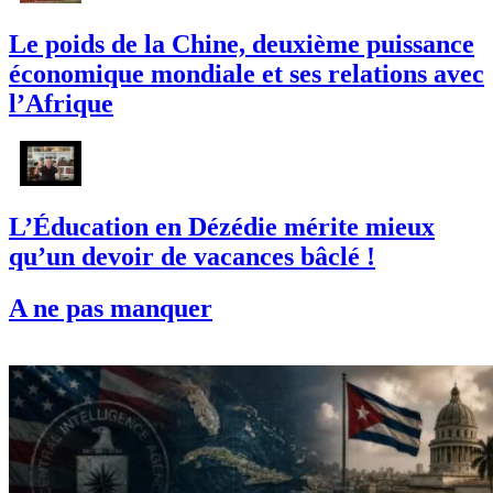
Le poids de la Chine, deuxième puissance
économique mondiale et ses relations avec
l’Afrique
L’Éducation en Dézédie mérite mieux
qu’un devoir de vacances bâclé !
A ne pas manquer