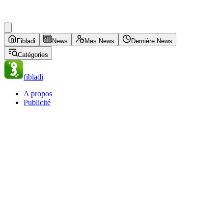
Fibladi
News
Mes News
Dernière News
Catégories
fibladi
A propos
Publicité
Contacts
Politique de confidentialité
Conditions d'utilisation
News
Accueil News
Mes News
Mes abonnements
Mes alertes
Dernières News