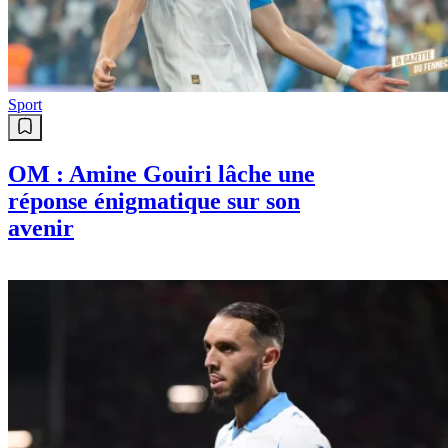
Sport
OM : Amine Gouiri lâche une
réponse énigmatique sur son
avenir