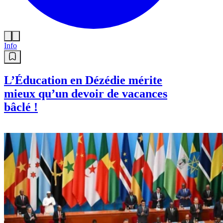
Info
L’Éducation en Dézédie mérite
mieux qu’un devoir de vacances
bâclé !