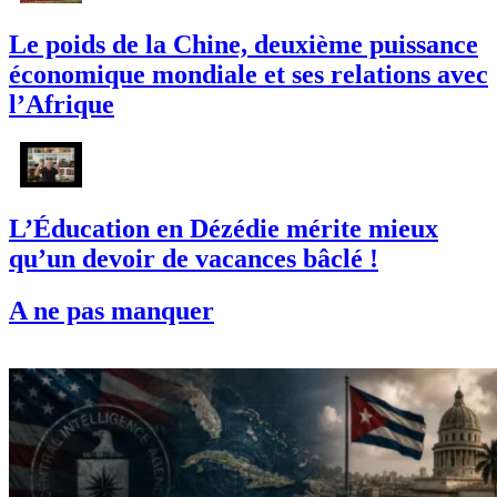
Le poids de la Chine, deuxième puissance
économique mondiale et ses relations avec
l’Afrique
L’Éducation en Dézédie mérite mieux
qu’un devoir de vacances bâclé !
A ne pas manquer