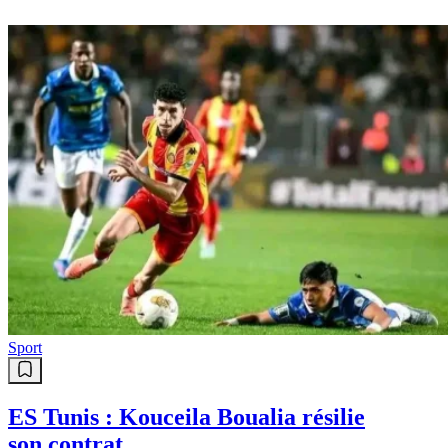
Sport
ES Tunis : Kouceila Boualia résilie
son contrat