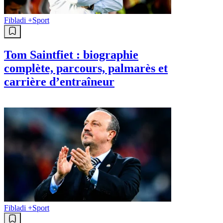
Fibladi +
Sport
Tom Saintfiet : biographie
complète, parcours, palmarès et
carrière d’entraîneur
Fibladi +
Sport