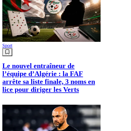
Sport
Le nouvel entraîneur de
l’équipe d’Algérie : la FAF
arrête sa liste finale, 3 noms en
lice pour diriger les Verts