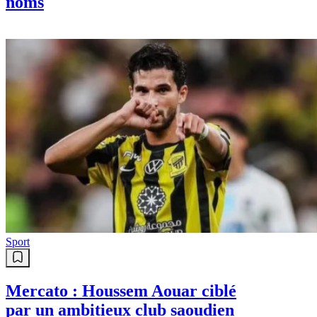
noms
Sport
Mercato : Houssem Aouar ciblé
par un ambitieux club saoudien