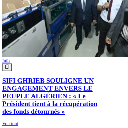
Info
SIFI GHRIEB SOULIGNE UN
ENGAGEMENT ENVERS LE
PEUPLE ALGÉRIEN : « Le
Président tient à la récupération
des fonds détournés »
Voir tout