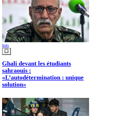
Info
Ghali devant les étudiants
sahraouis :
«L’autodétermination : unique
solution»