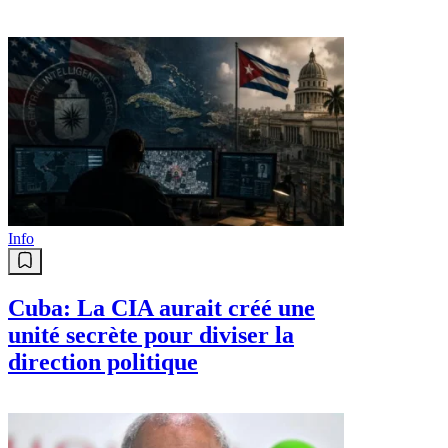
Info
Cuba: La CIA aurait créé une
unité secrète pour diviser la
direction politique