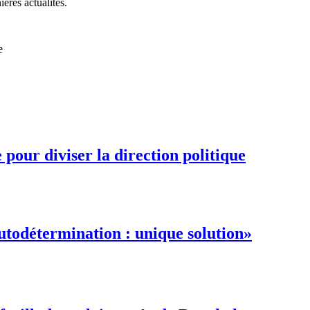
ières actualités.
e
pour diviser la direction politique
autodétermination : unique solution»