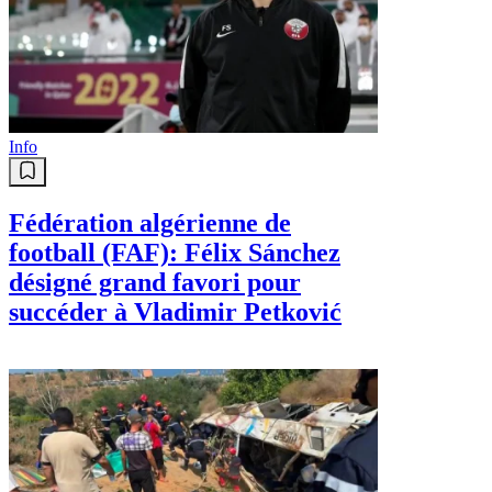
Info
Fédération algérienne de
football (FAF): Félix Sánchez
désigné grand favori pour
succéder à Vladimir Petković