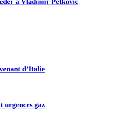
céder à Vladimir Petković
venant d’Italie
t urgences gaz