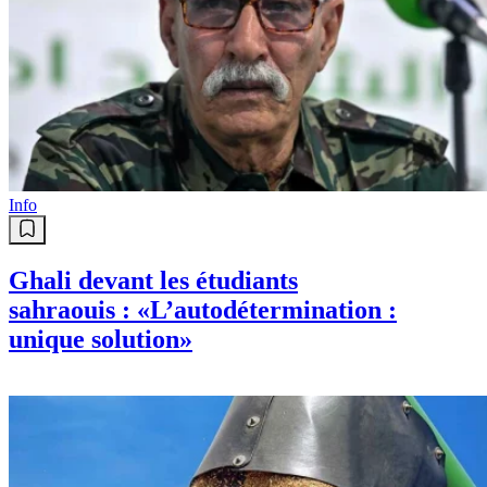
Info
Ghali devant les étudiants
sahraouis : «L’autodétermination :
unique solution»