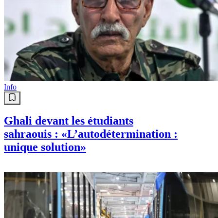
Info
Ghali devant les étudiants
sahraouis : «L’autodétermination :
unique solution»