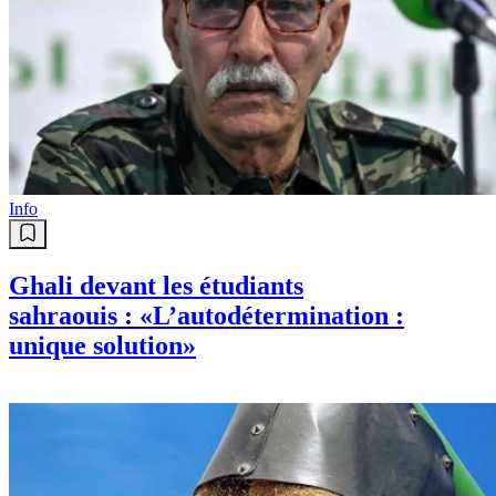
Info
Ghali devant les étudiants
sahraouis : «L’autodétermination :
unique solution»