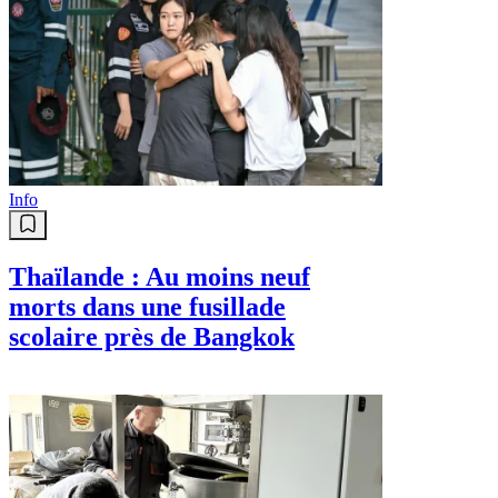
Info
Thaïlande : Au moins neuf
morts dans une fusillade
scolaire près de Bangkok