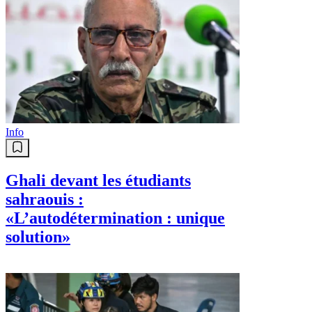
Info
Ghali devant les étudiants
sahraouis :
«L’autodétermination : unique
solution»