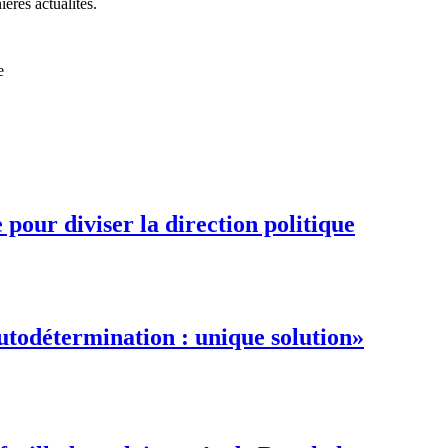
ières actualités.
e
pour diviser la direction politique
autodétermination : unique solution»