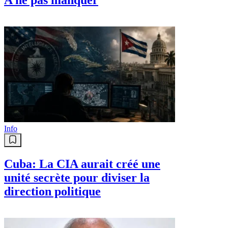
Info
Cuba: La CIA aurait créé une
unité secrète pour diviser la
direction politique