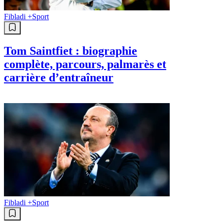
Fibladi +
Sport
Tom Saintfiet : biographie
complète, parcours, palmarès et
carrière d’entraîneur
Fibladi +
Sport