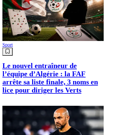
Sport
Le nouvel entraîneur de
l’équipe d’Algérie : la FAF
arrête sa liste finale, 3 noms en
lice pour diriger les Verts