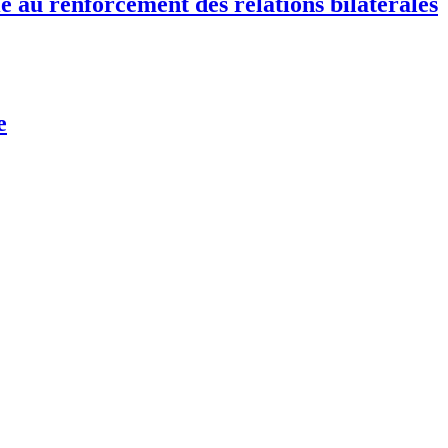
e au renforcement des relations bilatérales
e