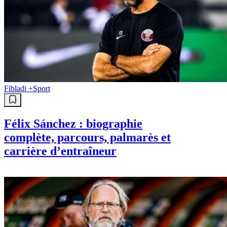
Fibladi +
Sport
Félix Sánchez : biographie
complète, parcours, palmarès et
carrière d’entraîneur