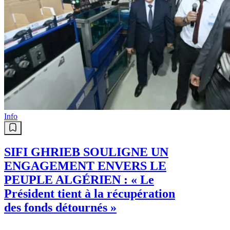
Info
SIFI GHRIEB SOULIGNE UN
ENGAGEMENT ENVERS LE
PEUPLE ALGÉRIEN : « Le
Président tient à la récupération
des fonds détournés »