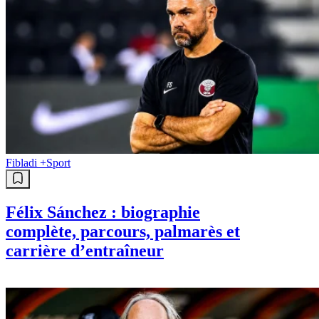
Fibladi +
Sport
Félix Sánchez : biographie
complète, parcours, palmarès et
carrière d’entraîneur