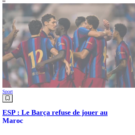
Télécoms / TIC
EA change de mains
Le fonds souverain saoudien
s’offre le créateur de «Fifa» et
«Battlefield»