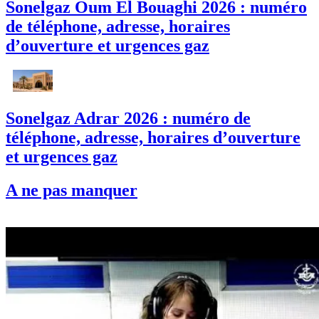
Sonelgaz Oum El Bouaghi 2026 : numéro
de téléphone, adresse, horaires
d’ouverture et urgences gaz
Sonelgaz Adrar 2026 : numéro de
téléphone, adresse, horaires d’ouverture
et urgences gaz
A ne pas manquer