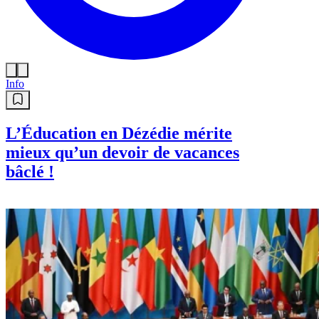
Info
L’Éducation en Dézédie mérite
mieux qu’un devoir de vacances
bâclé !