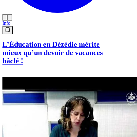
Info
L’Éducation en Dézédie mérite
mieux qu’un devoir de vacances
bâclé !