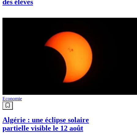
des élèves
Economie
Algérie : une éclipse solaire
partielle visible le 12 août