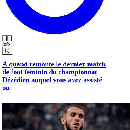
Info
À quand remonte le dernier match
de foot féminin du championnat
Dézédien auquel vous avez assisté
ou