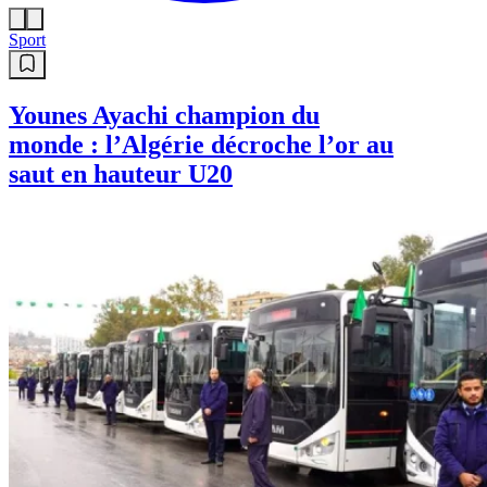
Sport
Younes Ayachi champion du
monde : l’Algérie décroche l’or au
saut en hauteur U20