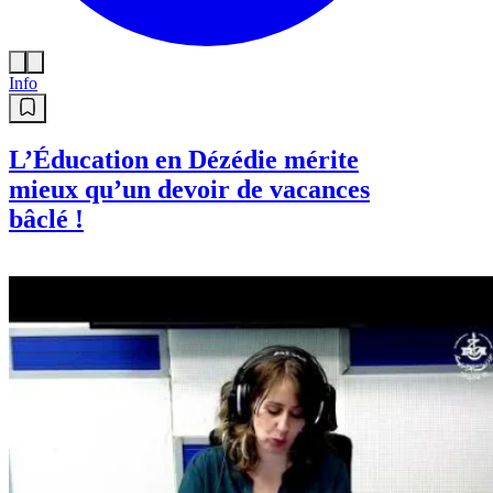
Info
L’Éducation en Dézédie mérite
mieux qu’un devoir de vacances
bâclé !