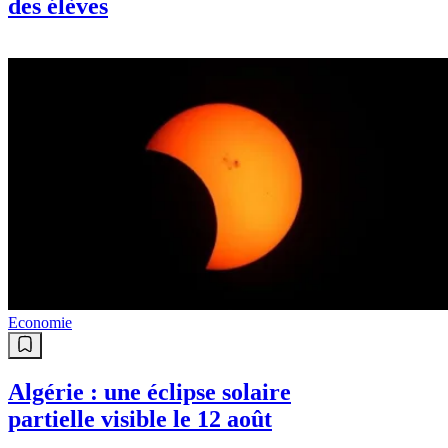
des élèves
Economie
Algérie : une éclipse solaire
partielle visible le 12 août