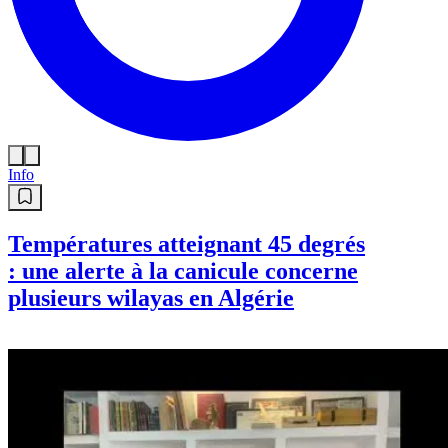
Info
Températures atteignant 45 degrés
: une alerte à la canicule concerne
plusieurs wilayas en Algérie