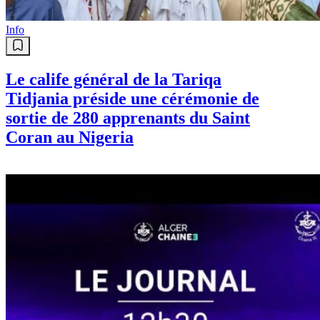
Info
Le calife général de la Tariqa
Tidjania préside une cérémonie de
sortie de 280 apprenants du Saint
Coran au Nigeria