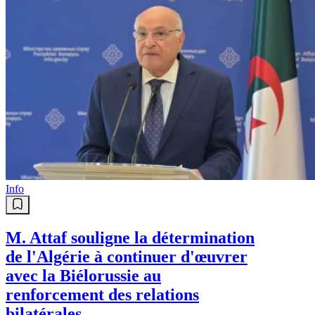
Info
M. Attaf souligne la détermination
de l'Algérie à continuer d'œuvrer
avec la Biélorussie au
renforcement des relations
bilatérales