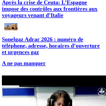
Après la crise de Ceuta: L’Espagne
impose des contrôles aux frontières aux
voyageurs venant d’Italie
Sonelgaz Adrar 2026 : numéro de
téléphone, adresse, horaires d’ouverture
et urgences gaz
A ne pas manquer