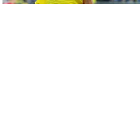
Sport
Allemagne : La saison de Ramy
Bensebaïni commence aujourd'hui
!