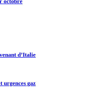
ur octobre
venant d’Italie
t urgences gaz