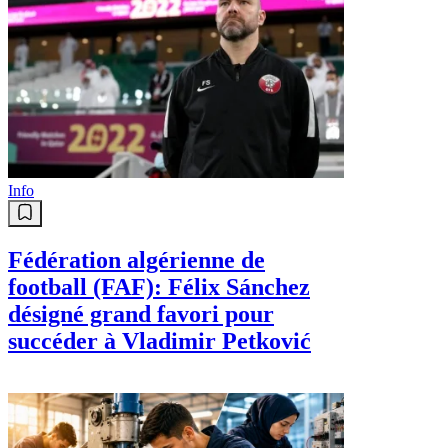
Info
Fédération algérienne de
football (FAF): Félix Sánchez
désigné grand favori pour
succéder à Vladimir Petković