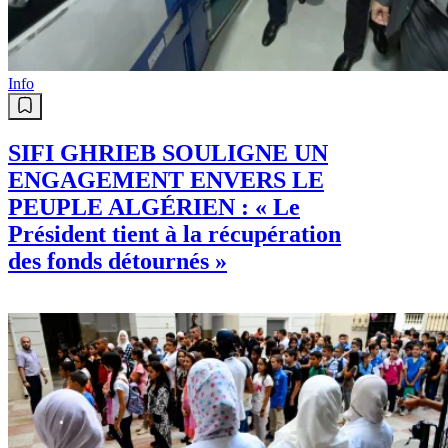
Info
SIFI GHRIEB SOULIGNE UN
ENGAGEMENT ENVERS LE
PEUPLE ALGÉRIEN : « Le
Président tient à la récupération
des fonds détournés »