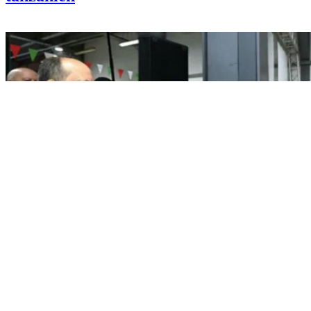
Automobile / Transport
L’Algérie inaugure une nouvelle
usine de production de plaquettes