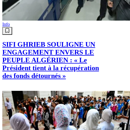
Info
SIFI GHRIEB SOULIGNE UN
ENGAGEMENT ENVERS LE
PEUPLE ALGÉRIEN : « Le
Président tient à la récupération
des fonds détournés »