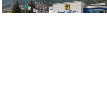
Guide
Sonelgaz Bouira 2026 : numéro de
téléphone, adresse, horaires
d’ouverture et urgences gaz