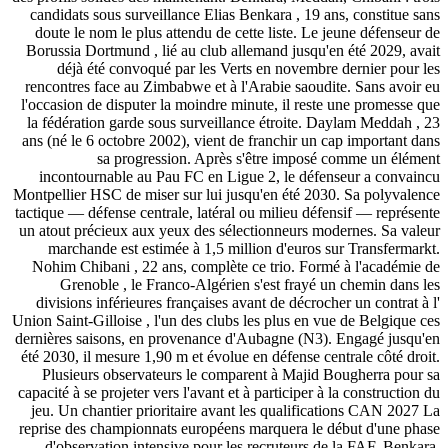
candidats sous surveillance Elias Benkara , 19 ans, constitue sans
doute le nom le plus attendu de cette liste. Le jeune défenseur de
Borussia Dortmund , lié au club allemand jusqu'en été 2029, avait
déjà été convoqué par les Verts en novembre dernier pour les
rencontres face au Zimbabwe et à l'Arabie saoudite. Sans avoir eu
l'occasion de disputer la moindre minute, il reste une promesse que
la fédération garde sous surveillance étroite. Daylam Meddah , 23
ans (né le 6 octobre 2002), vient de franchir un cap important dans
sa progression. Après s'être imposé comme un élément
incontournable au Pau FC en Ligue 2, le défenseur a convaincu
Montpellier HSC de miser sur lui jusqu'en été 2030. Sa polyvalence
tactique — défense centrale, latéral ou milieu défensif — représente
un atout précieux aux yeux des sélectionneurs modernes. Sa valeur
marchande est estimée à 1,5 million d'euros sur Transfermarkt.
Nohim Chibani , 22 ans, complète ce trio. Formé à l'académie de
Grenoble , le Franco-Algérien s'est frayé un chemin dans les
divisions inférieures françaises avant de décrocher un contrat à l'
Union Saint-Gilloise , l'un des clubs les plus en vue de Belgique ces
dernières saisons, en provenance d'Aubagne (N3). Engagé jusqu'en
été 2030, il mesure 1,90 m et évolue en défense centrale côté droit.
Plusieurs observateurs le comparent à Majid Bougherra pour sa
capacité à se projeter vers l'avant et à participer à la construction du
jeu. Un chantier prioritaire avant les qualifications CAN 2027 La
reprise des championnats européens marquera le début d'une phase
d'observation intensive pour les recruteurs de la FAF. Benkara,