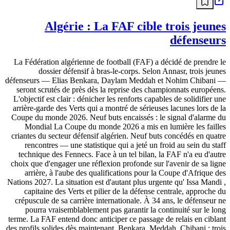
Algérie : La FAF cible trois jeunes
défenseurs
La Fédération algérienne de football (FAF) a décidé de prendre le
dossier défensif à bras-le-corps. Selon Annasr, trois jeunes
défenseurs — Elias Benkara, Daylam Meddah et Nohim Chibani —
seront scrutés de près dès la reprise des championnats européens.
L'objectif est clair : dénicher les renforts capables de solidifier une
arrière-garde des Verts qui a montré de sérieuses lacunes lors de la
Coupe du monde 2026. Neuf buts encaissés : le signal d'alarme du
Mondial La Coupe du monde 2026 a mis en lumière les failles
criantes du secteur défensif algérien. Neuf buts concédés en quatre
rencontres — une statistique qui a jeté un froid au sein du staff
technique des Fennecs. Face à un tel bilan, la FAF n'a eu d'autre
choix que d'engager une réflexion profonde sur l'avenir de sa ligne
arrière, à l'aube des qualifications pour la Coupe d'Afrique des
Nations 2027. La situation est d'autant plus urgente qu' Issa Mandi ,
capitaine des Verts et pilier de la défense centrale, approche du
crépuscule de sa carrière internationale. À 34 ans, le défenseur ne
pourra vraisemblablement pas garantir la continuité sur le long
terme. La FAF entend donc anticiper ce passage de relais en ciblant
des profils solides dès maintenant. Benkara, Meddah, Chibani : trois