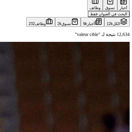
أخبار
تسوق
وظائف
البحث في العنوان فقط
الكل
12k
أخبار
9k
تسوق
2k
وظائف
232
12,634 نتيجة لـ "valeur cible"