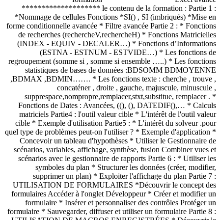
******************** le contenu de la formation : Partie 1 :
*Nommage de cellules Fonctions *SI() , SI (imbriqués) *Mise en
forme conditionnelle avancée * Filtre avancée Partie 2 : * Fonctions
de recherches (rechercheV,rechercheH) * Fonctions Matricielles
(INDEX - EQUIV - DECALER…) * Fonctions d’Informations
(ESTNA - ESTNUM - ESTVIDE…) * Les fonctions de
regroupement (somme si , somme si ensemble …..) * Les fonctions
statistiques de bases de données :BDSOMM BDMOYENNE
,BDMAX ,BDMIN……. * Les fonctions texte : cherche , trouve ,
concaténer , droite , gauche, majuscule, minuscule ,
supprespace,nompropre,remplacer,stxt,substitue, remplacer . *
Fonctions de Dates : Avancées, ((), (), DATEDIF(),… * Calculs
matriciels Partie4 : l'outil valeur cible * L'intérêt de l'outil valeur
cible * Exemple d'utilisation Partie5 : * L'intérêt du solveur .pour
quel type de problèmes peut-on l'utiliser ? * Exemple d'application *
Concevoir un tableau d'hypothèses * Utiliser le Gestionnaire de
scénarios, variables, affichage, synthèse, fusion Combiner vues et
scénarios avec le gestionnaire de rapports Partie 6 : * Utiliser les
symboles du plan * Structurer les données (créer, modifier,
supprimer un plan) * Exploiter l'affichage du plan Partie 7 :
UTILISATION DE FORMULAIRES *Découvrir le concept des
formulaires Accéder à l'onglet Développeur * Créer et modifier un
formulaire * Insérer et personnaliser des contrôles Protéger un
formulaire * Sauvegarder, diffuser et utiliser un formulaire Partie 8 :