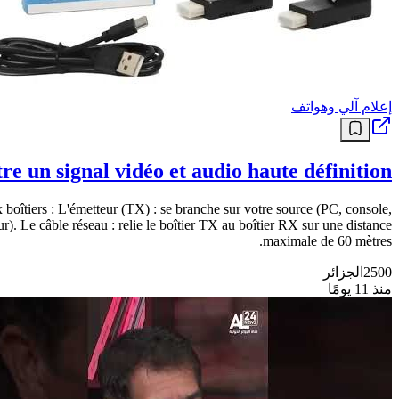
إعلام آلي وهواتف
un signal vidéo et audio haute définition.
 boîtiers : L'émetteur (TX) : se branche sur votre source (PC, console,
. Le câble réseau : relie le boîtier TX au boîtier RX sur une distance
maximale de 60 mètres.
2500
الجزائر
منذ 11 يومًا