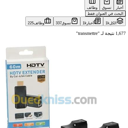
أخبار
تسوق
وظائف
البحث في العنوان فقط
الكل
1k
أخبار
1k
تسوق
337
وظائف
225
1,677 نتيجة لـ "transmettre"