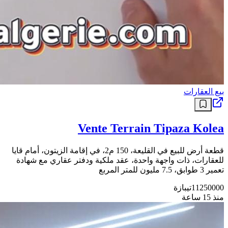
بيع العقارات
Vente Terrain Tipaza Kolea
قطعة أرض للبيع في القليعة، 150 م2، في إقامة الزيتون، أمام قايا
للعقارات، ذات واجهة واحدة، عقد ملكية ودفتر عقاري مع شهادة
تعمير 3 طوابق، 7.5 مليون للمتر المربع
11250000
تيبازة
منذ 15 ساعة