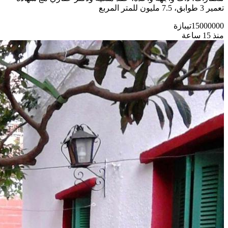
تعمير 3 طوابق، 7.5 مليون للمتر المربع
15000000
تيبازة
منذ 15 ساعة