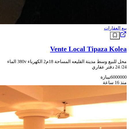
بيع العقارات
Vente Local Tipaza Kolea
محل للبيع وسط مدينة القليعه المساحة 18م2 الكهرباء 380v الماء
24/ 24 دفتر عقاري
6000000
تيبازة
منذ 16 ساعة