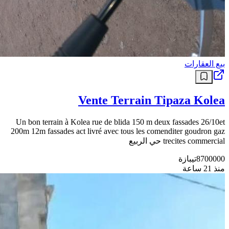
بيع العقارات
Vente Terrain Tipaza Kolea
Un bon terrain à Kolea rue de blida 150 m deux fassades 26/10et
200m 12m fassades act livré avec tous les comenditer goudron gaz
trecites commercial حي الربيع
8700000
تيبازة
منذ 21 ساعة