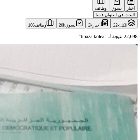
أخبار
تسوق
وظائف
البحث في العنوان فقط
الكل
22k
أخبار
2k
تسوق
20k
وظائف
106
22,698 نتيجة لـ "tipaza kolea"