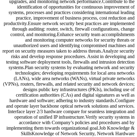
upgrades, and monitoring network performance.Contribute to the
identification of opportunities for continuous improvement of
systems, processes and practices considering international leading
practice, improvement of business process, cost reduction and
productivity.Ensure network security best practices are implemented
through auditing: router, switch, firewall configurations, change
control, and monitoring.Enhance security team accomplishments
and monitoring computer networks for security threats or
unauthorized users and identifying compromised machines and
report on security measures taken to address threats.Analyze security
risks and develop response procedures. Assist in developing and
testing software deployment tools, firewalls and intrusion detection
systems.Plan security systems by evaluating network and security
technologies; developing requirements for local area networks
(LANs), wide area networks (WANs), virtual private networks
(VPNs), routers, firewalls, and related security and network devices;
designs public key infrastructures (PKIs), including use of
certification authorities (CAs) and digital signatures as well as
hardware and software; adhering to industry standards.Configure
and operate layer backbone optical network solutions and services.
Interface layer 2/3 hardware compare for seamless integration and
operation of unified IP infrastructure.Verify security systems in
accordance with Company’s policies and procedures and by
implementing them towards organizational goal.Job Knowledge &
SkillsKnowledge of Network Security, Network Hardware