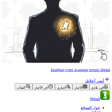
Insidjam votre avantage terrain digital
أنشر أعلانك
في بلادي
الأخبار
أخباري
آخر الأخبار
الفئات
fibladi
حول الموقع