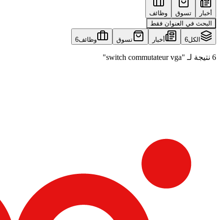
أخبار
تسوق
وظائف
البحث في العنوان فقط
الكل
6
أخبار
تسوق
وظائف
6
6 نتيجة لـ "switch commutateur vga"