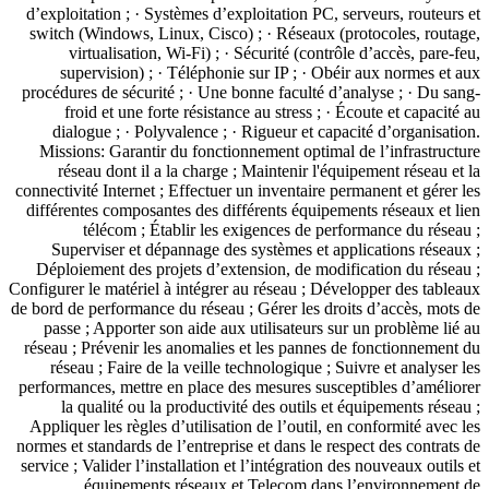
d’exploitation ; · Systèmes d’exploitation PC, serveurs, routeurs et
switch (Windows, Linux, Cisco) ; · Réseaux (protocoles, routage,
virtualisation, Wi-Fi) ; · Sécurité (contrôle d’accès, pare-feu,
supervision) ; · Téléphonie sur IP ; · Obéir aux normes et aux
procédures de sécurité ; · Une bonne faculté d’analyse ; · Du sang-
froid et une forte résistance au stress ; · Écoute et capacité au
dialogue ; · Polyvalence ; · Rigueur et capacité d’organisation.
Missions: Garantir du fonctionnement optimal de l’infrastructure
réseau dont il a la charge ; Maintenir l'équipement réseau et la
connectivité Internet ; Effectuer un inventaire permanent et gérer les
différentes composantes des différents équipements réseaux et lien
télécom ; Établir les exigences de performance du réseau ;
Superviser et dépannage des systèmes et applications réseaux ;
Déploiement des projets d’extension, de modification du réseau ;
Configurer le matériel à intégrer au réseau ; Développer des tableaux
de bord de performance du réseau ; Gérer les droits d’accès, mots de
passe ; Apporter son aide aux utilisateurs sur un problème lié au
réseau ; Prévenir les anomalies et les pannes de fonctionnement du
réseau ; Faire de la veille technologique ; Suivre et analyser les
performances, mettre en place des mesures susceptibles d’améliorer
la qualité ou la productivité des outils et équipements réseau ;
Appliquer les règles d’utilisation de l’outil, en conformité avec les
normes et standards de l’entreprise et dans le respect des contrats de
service ; Valider l’installation et l’intégration des nouveaux outils et
équipements réseaux et Telecom dans l’environnement de