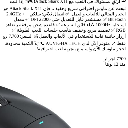
🦈 ارتقِ بمستواك في اللعب مع Attack Shark X11! 🎮🖱️ إذا كنت
تبحث عن ماوس احترافي سريع وخفيف، فإن Attack Shark X11 هو
الخيار المثالي للألعاب والعمل. ✅ اتصال ثلاثي: سلكي + 2.4GHz +
Bluetooth ✅ مستشعر قابل للتعديل حتى 22000 DPI ✅ معدل
استجابة 1000Hz لأداء فائق السرعة ✅ قاعدة شحن مرفقة بإضاءة
RGB ✅ تصميم مريح وخفيف يناسب جلسات اللعب الطويلة ✅
أزرار جانبية قابلة للاستخدام في الألعاب والعمل 💰 السعر: 7,700 دج
فقط 📍 متوفر الآن لدى AUVIGHA TECH 📞 🚀 الكمية محدودة،
احجز ماوسك الآن واستمتع بتجربة لعب احترافية!
7700
الجزائر
منذ 12 يومًا