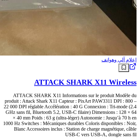
إعلام آلي وهواتف
ATTACK SHARK X11 Wireless
ATTACK SHARK X11 Informations sur le produit Modèle du
produit : Attack Shark X11 Capteur : PixArt PAW3311 DPI : 800 –
22 000 DPI réglable Accélération : 40 G Connexion : Tri‑mode (2.4
GHz sans fil, Bluetooth 5.2, USB‑C filaire) Dimensions : 128 × 64
× 40 mm Poids : 63 g (ultra‑léger) Autonomie : Jusqu’à 70 h en
1000 Hz Switches : Mécaniques durables Coloris disponibles : Noir,
Blanc Accessoires inclus : Station de charge magnétique, câble
USB‑C vers USB‑A, dongle sans fil