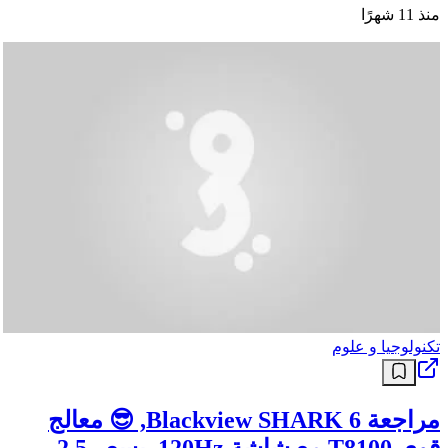
منذ 11 شهرًا
تكنولوجيا و علوم
مراجعة Blackview SHARK 6, 😎 معالج
قوي T8100 مع شاشة 120Hz. بسعر 2.5