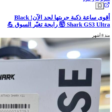
أقوى ساعة ذكية جربتها لحد الآن! Black
Shark GS3 Ultra 🤯 رايحة تغيّر السوق 💪
منذ 8 أشهر