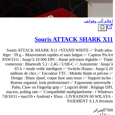
إعلام آلي وهواتف
Souris ATTACK SHARK X11
Souris ATTACK SHARK X11 +STAND WHITE ✅ Poids ultra-
léger : 59 g – Mouvements rapides et sans fatigue ✅ Capteur PixArt
PAW3311 : Jusqu’à 18 000 DPI – Haute précision réglable ✅ Triple
connexion : Bluetooth 5.2 / 2.4G / USB-C ✅ Autonomie : Jusqu’à
65 h + mode veille intelligent ✅ Switchs Huano : Jusqu’à 20
millions de clics ✅ Encodeur TTC : Molette fluide et précise ✅
Design : Blanc épuré, coque lisse sans trous ✅ Support inclus :
Bureau organisé, look professionnel ✅ Ergonomie universelle :
Palm, Claw ou Fingertip grip ✅ Logiciel dédié : Réglage DPI,
macros, polling rate ✅ Compatibilité multiplateforme : • Windows
7/8/10/11 • macOS • Android • Xbox - LIVRAISON 69 WILAYA -
PAIEMENT A LA livraison
7500
الجزائر
منذ 6 أيام