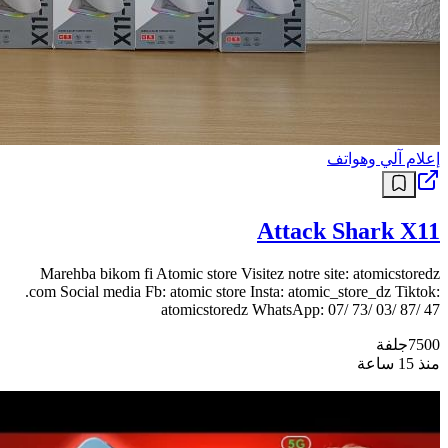
إعلام آلي وهواتف
Attack Shark X11
Marehba bikom fi Atomic store Visitez notre site: atomicstoredz
.com Social media Fb: atomic store Insta: atomic_store_dz Tiktok:
atomicstoredz WhatsApp: 07/ 73/ 03/ 87/ 47
7500
جلفة
منذ 15 ساعة