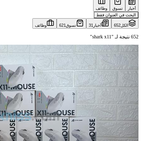
أخبار
تسوق
وظائف
البحث في العنوان فقط
الكل
652
أخبار
31
تسوق
621
وظائف
652 نتيجة لـ "shark x11"