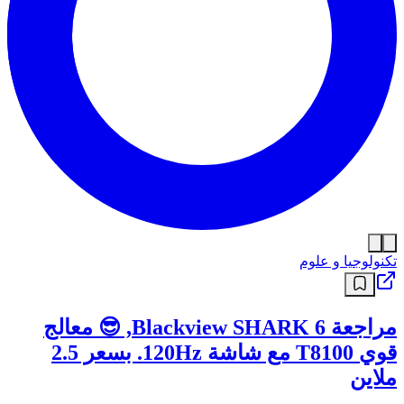
تكنولوجيا و علوم
مراجعة Blackview SHARK 6, 😎 معالج
قوي T8100 مع شاشة 120Hz. بسعر 2.5
ملاين