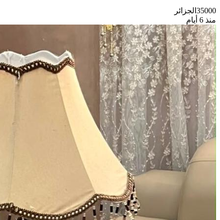
35000
الجزائر
منذ 6 أيام