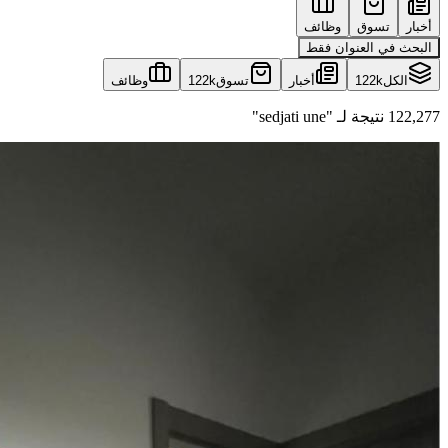
أخبار
تسوق
وظائف
البحث في العنوان فقط
الكل
122k
أخبار
تسوق
122k
وظائف
122,277 نتيجة لـ "sedjati une"