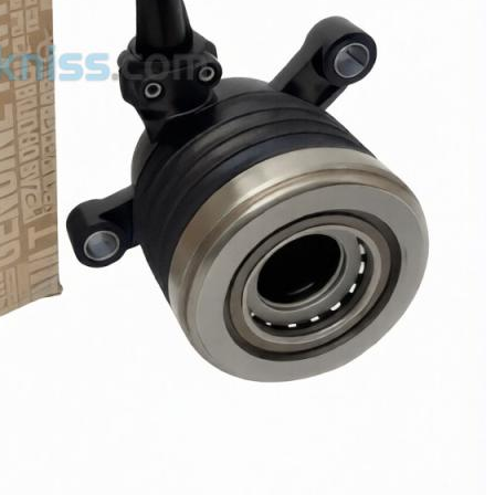
très agréable à conduire et parfaitement entretenu. Détails du
véhicule : Modèle : Peugeot 2008 Finition : Active Année : 2021
État général : Très propre, aucun frais à prévoir sur la partie
mécanique. À noter : La voiture présente uniquement des dégâts de
carrosserie sur la portière du coffre et le pare-chocs arrière (suite à
un choc). Le reste de la carrosserie est impeccable. Le prix tient
compte des réparations de carrosserie à prévoir. C'est une excellente
occasion pour repartir avec un SUV récent à un tarif attractif. Pour
plus d'informations, veuillez me contacter au
الجزائر
منذ 22 يومًا