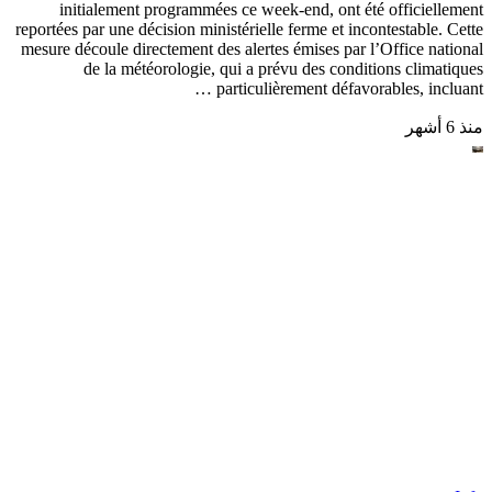
Sport
Répit salutaire pour mieux repartir
La 21e journée du championnat de Superdivision messieurs, ainsi
que la 15e journée du championnat de Nationale-1 dames,
initialement programmées ce week-end, ont été officiellement
reportées par une décision ministérielle ferme et incontestable. Cette
mesure découle directement des alertes émises par l’Office national
de la météorologie, qui a prévu des conditions climatiques
particulièrement défavorables, incluant …
منذ 6 أشهر