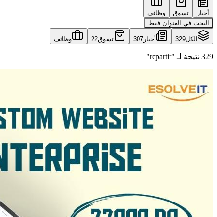
أخبار
تسوق
وظائف
البحث في العنوان فقط
الكل
329
أخبار
307
تسوق
22
وظائف
329 نتيجة لـ "repartir"