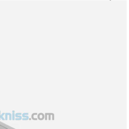
Sport
Info DZfoot : Un club russe plus
prestigieux sur Ramdaoui !
Rentré au pays après trois jours en Russie, l'attaquant Mohamed
Amine Ramdaoui pourrait repartir direction Moscou.
منذ 12 يومًا