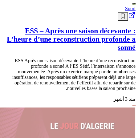
Bestandji (entraîneur de l’Olympique El-
Oued) : « Il fallait trouver le mental»
« Après la défaite en finale du championnat, ce n’était pas facile
mentalement pour les joueurs. Nous avions beaucoup travaillé toute
la saison et perdre un titre laisse forcément des traces. Le plus
important aujourd’hui était la réaction du groupe. Il fallait trouver les
ressources mentales pour repartir de l’avant et les joueurs ont
répondu …
منذ 3 أشهر
Sport
MCEB – ASO ; Les Beidis pour repartir
de plus belle
MCEB ASO Les Beidis pour repartir de plus belle Les Chevaliers d