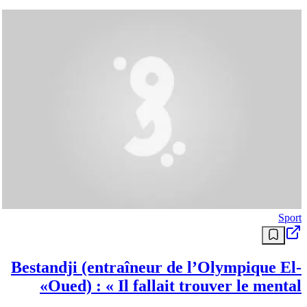
قطع غيار السيارات
BUTEE EMBRAYAGE SYMBOL
II/STEPWAY II 1.6 RENAULT
À vendre butée d'embrayage hydraulique (récepteur d'embrayage)
strictement d'origine Renault Group (Genuine Parts). Pièce vitale
pour le système de transmission, garantissant un passage de vitesses
fluide et une grande longévité. Détails du produit : Référence
constructeur : 30 62 062 19R. État : Produit Neuf, jamais monté,
dans son emballage d'origine. Qualité : Pièce d'origine Renault
(évite les problèmes de fuites ou de bruits fréquents avec les
marques adaptables). Compatibilité : Spécialement conçue pour les
motorisations 1.6 Essence (K7M) sur les modèles suivants : Renault
: Symbol II (Nouveau modèle). Dacia : Sandero Stepway II, Logan