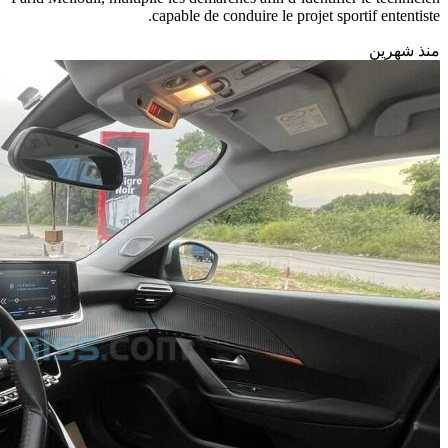
12900
الجزائر
منذ 5 أشهر
Sport
ESS – A la recherche du futur patron
technique : Ibenge, cible principale de