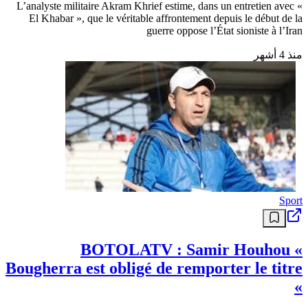
L’analyste militaire Akram Khrief estime, dans un entretien avec «
El Khabar », que le véritable affrontement depuis le début de la
guerre oppose l’État sioniste à l’Iran
منذ 4 أشهر
Sport
BOTOLATV : Samir Houhou «
Bougherra est obligé de remporter le titre
»